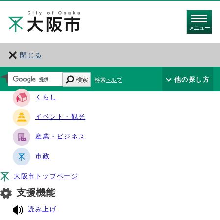
メニュー
閉じる
サイト・ナビ
検索
他の探し方
検索ヘルプ
くらし
イベント・観光
産業・ビジネス
市政
大阪市トップページ
支援機能
読み上げ