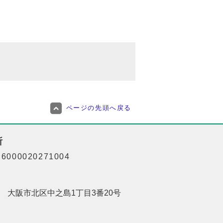
ページの先頭へ戻る
所
000020271004
201 大阪市北区中之島1丁目3番20号