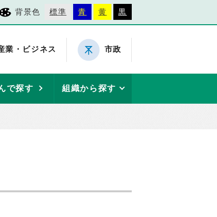
背景色
標準
青
黄
黒
産業・ビジネス
市政
んで探す
組織から探す