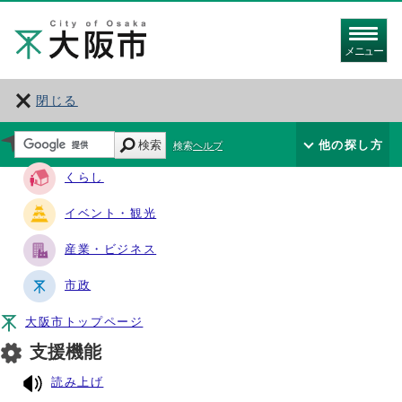
メニュー
閉じる
サイト・ナビ
検索
他の探し方
検索ヘルプ
くらし
イベント・観光
産業・ビジネス
市政
大阪市トップページ
支援機能
読み上げ