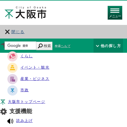
メニュー
閉じる
サイト・ナビ
検索
他の探し方
検索ヘルプ
くらし
イベント・観光
産業・ビジネス
市政
大阪市トップページ
支援機能
読み上げ