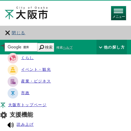
メニュー
閉じる
サイト・ナビ
検索
他の探し方
検索ヘルプ
くらし
イベント・観光
産業・ビジネス
市政
大阪市トップページ
支援機能
読み上げ