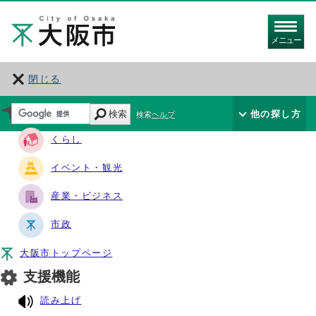
メニュー
閉じる
サイト・ナビ
検索
他の探し方
検索ヘルプ
くらし
イベント・観光
産業・ビジネス
市政
大阪市トップページ
支援機能
読み上げ