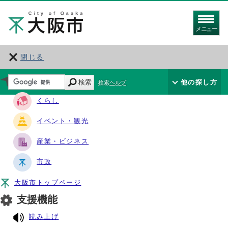
メニュー
閉じる
サイト・ナビ
検索
他の探し方
検索ヘルプ
くらし
イベント・観光
産業・ビジネス
市政
大阪市トップページ
支援機能
読み上げ