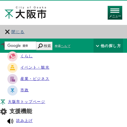
メニュー
閉じる
サイト・ナビ
検索
他の探し方
検索ヘルプ
くらし
イベント・観光
産業・ビジネス
市政
大阪市トップページ
支援機能
読み上げ