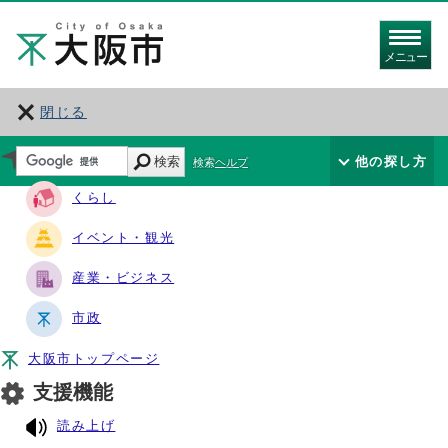
メニュー
閉じる
サイト・ナビ
検索
他の探し方
検索ヘルプ
くらし
イベント・観光
産業・ビジネス
市政
大阪市トップページ
支援機能
読み上げ