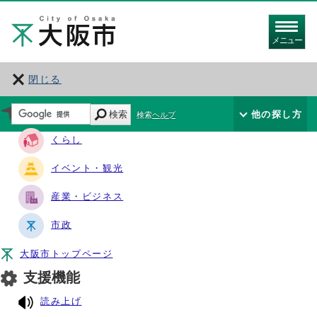
メニュー
閉じる
サイト・ナビ
検索
他の探し方
検索ヘルプ
くらし
イベント・観光
産業・ビジネス
市政
大阪市トップページ
支援機能
読み上げ