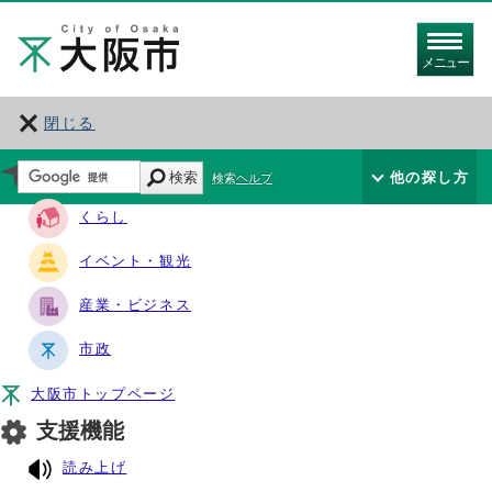
メニュー
閉じる
サイト・ナビ
検索
他の探し方
検索ヘルプ
くらし
イベント・観光
産業・ビジネス
市政
大阪市トップページ
支援機能
読み上げ