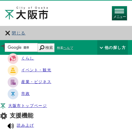
メニュー
閉じる
サイト・ナビ
検索
他の探し方
検索ヘルプ
くらし
イベント・観光
産業・ビジネス
市政
大阪市トップページ
支援機能
読み上げ