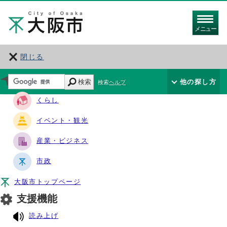
メニュー
閉じる
サイト・ナビ
検索
他の探し方
検索ヘルプ
くらし
イベント・観光
産業・ビジネス
市政
大阪市トップページ
支援機能
読み上げ