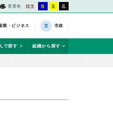
背景色
標準
青
黄
黒
産業・ビジネス
市政
んで探す
組織から探す