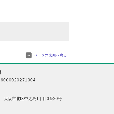
ページの先頭へ戻る
所
000020271004
201 大阪市北区中之島1丁目3番20号