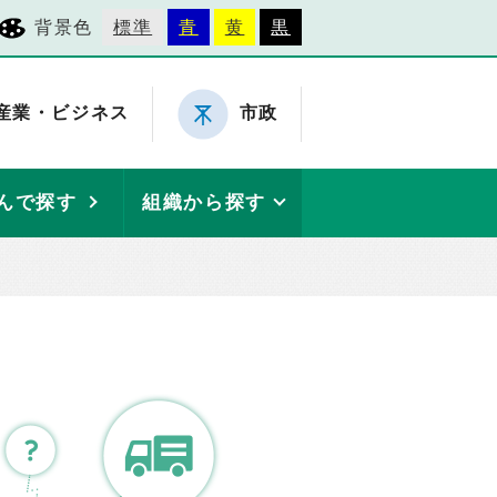
背景色
標準
青
黄
黒
産業・ビジネス
市政
んで探す
組織から探す