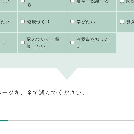
ほしい
選挙・投票する
納
る
けたい
健康づくり
学びたい
働
悩んでいる・相
注意点を知りた
ブル
談したい
い
ページを、全て選んでください。