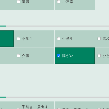
退職
ご不幸
小学生
中学生
高
介護
障がい
ひ
手続き・届出す