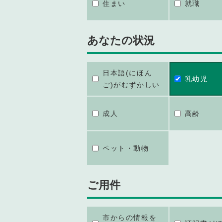
住まい
就職
あなたの状況
日本語(にほん
乳幼児
ご)がむずかしい
成人
高齢
ペット・動物
ご用件
市からの情報を