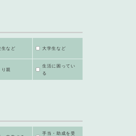
校生など
大学生など
生活に困ってい
とり親
る
手当・助成を受