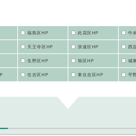
福島区HP
此花区HP
中
天王寺区HP
浪速区HP
西
生野区HP
旭区HP
城
P
住吉区HP
東住吉区HP
平