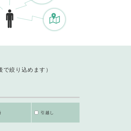
後で絞り込めます）
婚
引越し