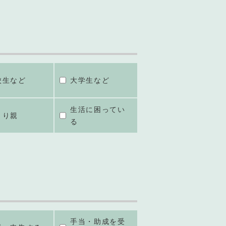
校生など
大学生など
生活に困ってい
とり親
る
手当・助成を受