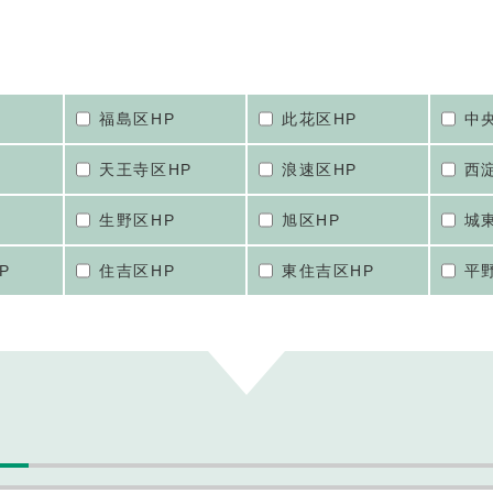
福島区HP
此花区HP
中
天王寺区HP
浪速区HP
西
生野区HP
旭区HP
城
P
住吉区HP
東住吉区HP
平