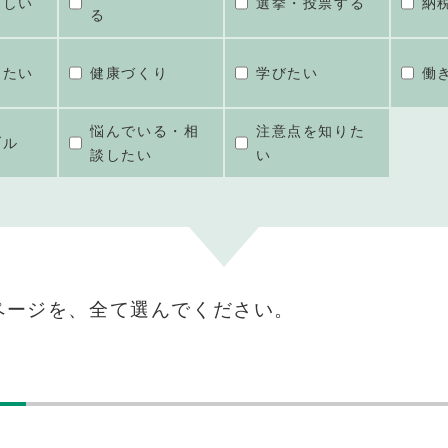
ほしい
選挙・投票する
納
る
けたい
健康づくり
学びたい
働
悩んでいる・相
注意点を知りた
ブル
談したい
い
ページを、全て選んでください。