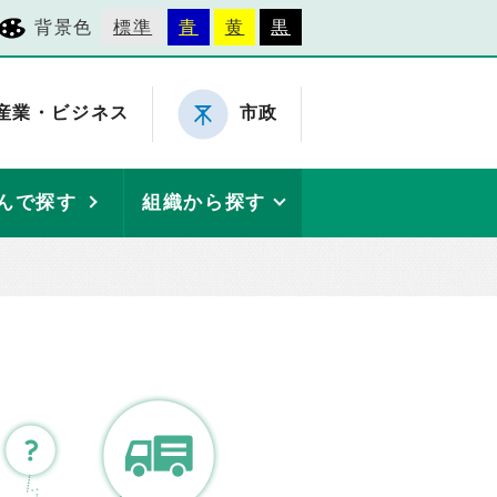
背景色
標準
青
黄
黒
産業・ビジネス
市政
んで探す
組織から探す