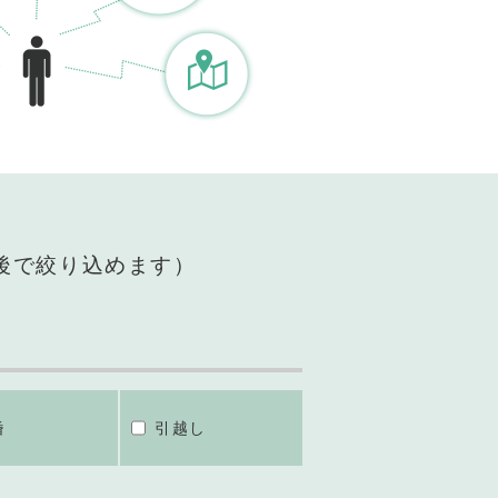
後で絞り込めます）
婚
引越し