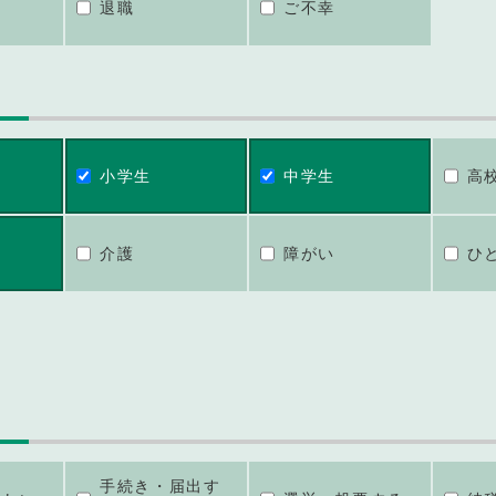
退職
ご不幸
小学生
中学生
高
介護
障がい
ひ
手続き・届出す