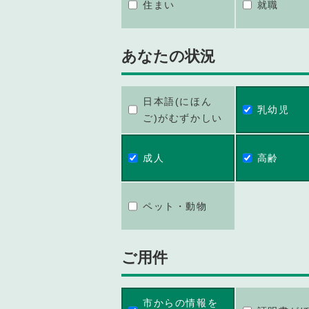
住まい
就職
あなたの状況
日本語(にほん
乳幼児
ご)がむずかしい
成人
高齢
ペット・動物
ご用件
市からの情報を