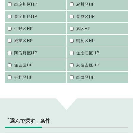
西淀川区HP
淀川区HP
東淀川区HP
東成区HP
生野区HP
旭区HP
城東区HP
鶴見区HP
阿倍野区HP
住之江区HP
住吉区HP
東住吉区HP
平野区HP
西成区HP
「選んで探す」条件