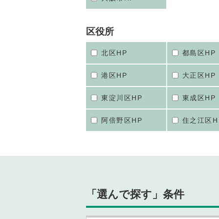
区役所
北区HP
都島区HP
港区HP
大正区HP
東淀川区HP
東成区HP
阿倍野区HP
住之江区H
「選んで探す」条件