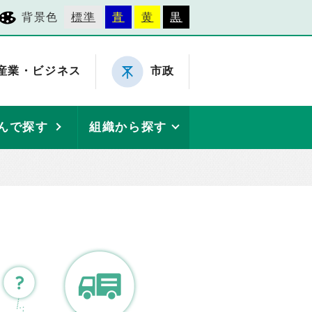
背景色
標準
青
黄
黒
産業・ビジネス
市政
んで探す
組織から探す