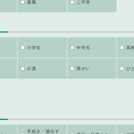
退職
ご不幸
小学生
中学生
高
介護
障がい
ひ
手続き・届出す