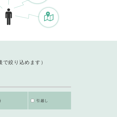
後で絞り込めます）
婚
引越し