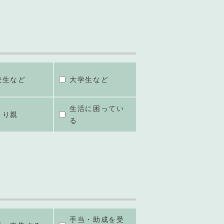
校生など
大学生など
生活に困ってい
とり親
る
手当・助成を受