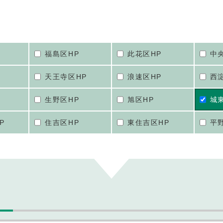
福島区HP
此花区HP
中
天王寺区HP
浪速区HP
西
生野区HP
旭区HP
城
P
住吉区HP
東住吉区HP
平