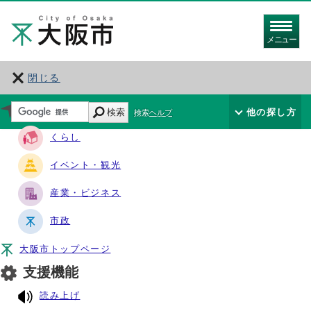
メニュー
閉じる
サイト・ナビ
検索
他の探し方
検索ヘルプ
くらし
イベント・観光
産業・ビジネス
市政
大阪市トップページ
支援機能
読み上げ