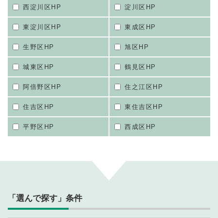
西淀川区HP
淀川区HP
東淀川区HP
東成区HP
生野区HP
旭区HP
城東区HP
鶴見区HP
阿倍野区HP
住之江区HP
住吉区HP
東住吉区HP
平野区HP
西成区HP
「選んで探す」条件