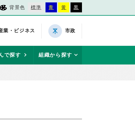
背景色
標準
青
黄
黒
産業・ビジネス
市政
んで探す
組織から探す