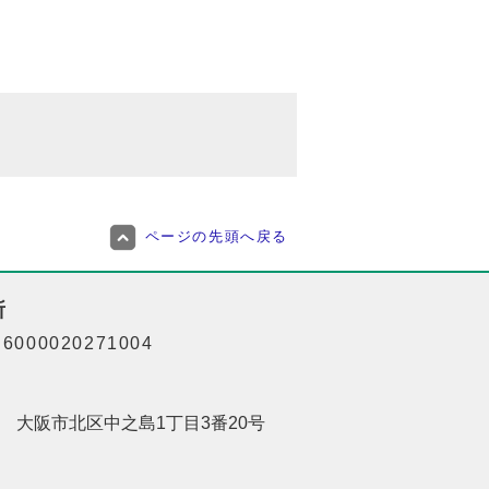
ページの先頭へ戻る
所
000020271004
201 大阪市北区中之島1丁目3番20号