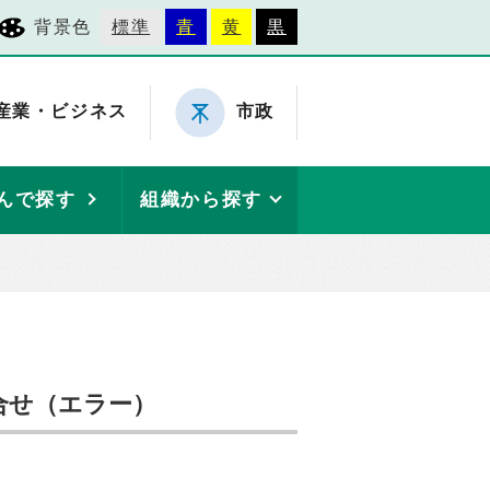
背景色
標準
青
黄
黒
産業・ビジネス
市政
んで探す
組織から探す
合せ（エラー）