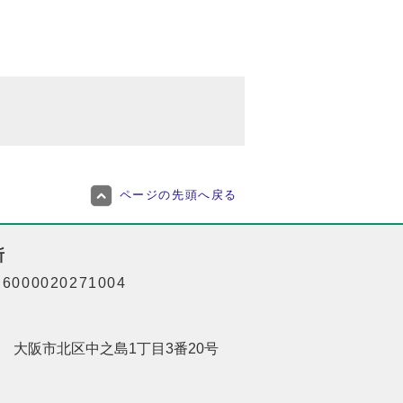
ページの先頭へ戻る
所
000020271004
201 大阪市北区中之島1丁目3番20号