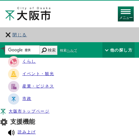
メニュー
閉じる
サイト・ナビ
検索
他の探し方
検索ヘルプ
くらし
イベント・観光
産業・ビジネス
市政
大阪市トップページ
支援機能
読み上げ