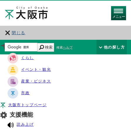
メニュー
閉じる
サイト・ナビ
検索
他の探し方
検索ヘルプ
くらし
イベント・観光
産業・ビジネス
市政
大阪市トップページ
支援機能
読み上げ