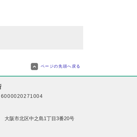
ページの先頭へ戻る
所
000020271004
201 大阪市北区中之島1丁目3番20号