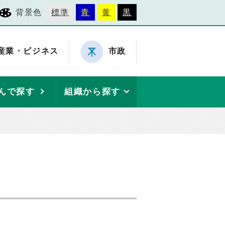
背景色
標準
青
黄
黒
産業・ビジネス
市政
んで探す
組織から探す
）