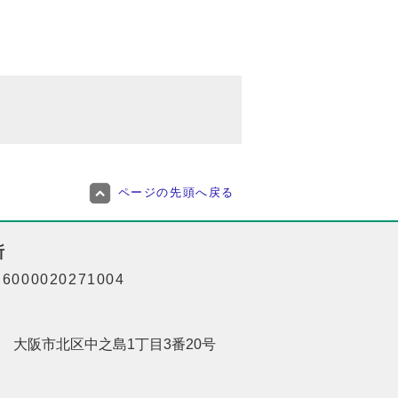
ページの先頭へ戻る
所
000020271004
201 大阪市北区中之島1丁目3番20号