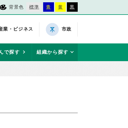
背景色
標準
青
黄
黒
産業・ビジネス
市政
んで探す
組織から探す