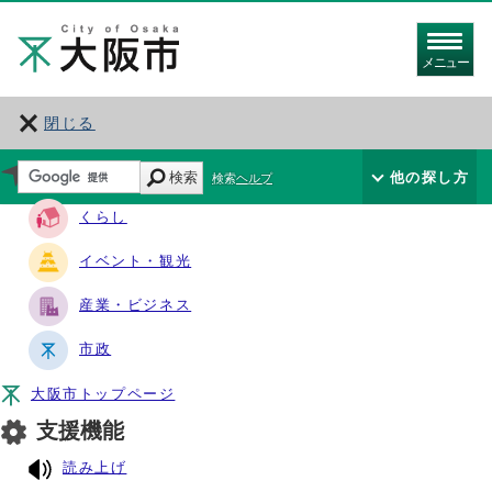
メニュー
閉じる
サイト・ナビ
検索
他の探し方
検索ヘルプ
くらし
イベント・観光
産業・ビジネス
市政
大阪市トップページ
支援機能
読み上げ