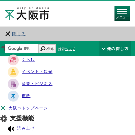
メニュー
閉じる
サイト・ナビ
検索
他の探し方
検索ヘルプ
くらし
イベント・観光
産業・ビジネス
市政
大阪市トップページ
支援機能
読み上げ