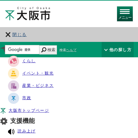
メニュー
閉じる
サイト・ナビ
検索
他の探し方
検索ヘルプ
くらし
イベント・観光
産業・ビジネス
市政
大阪市トップページ
支援機能
読み上げ