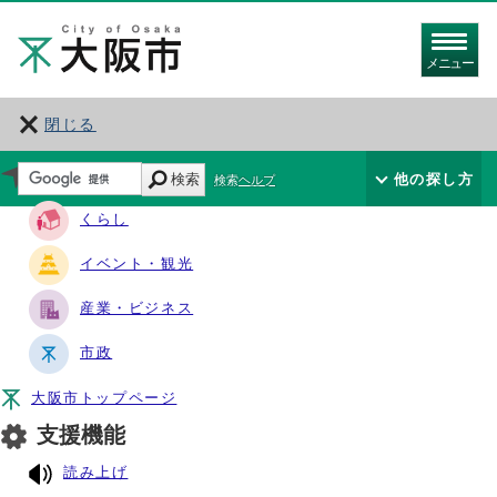
メニュー
閉じる
サイト・ナビ
検索
他の探し方
検索ヘルプ
くらし
イベント・観光
産業・ビジネス
市政
大阪市トップページ
支援機能
読み上げ