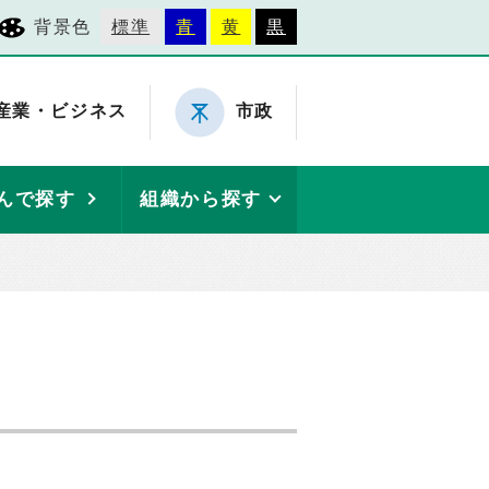
背景色
標準
青
黄
黒
産業・ビジネス
市政
んで探す
組織から探す