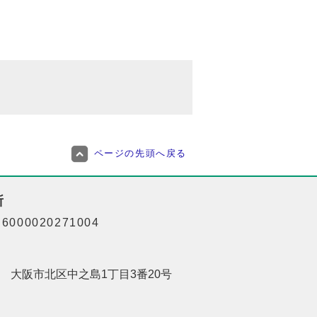
ページの先頭へ戻る
所
000020271004
201 大阪市北区中之島1丁目3番20号