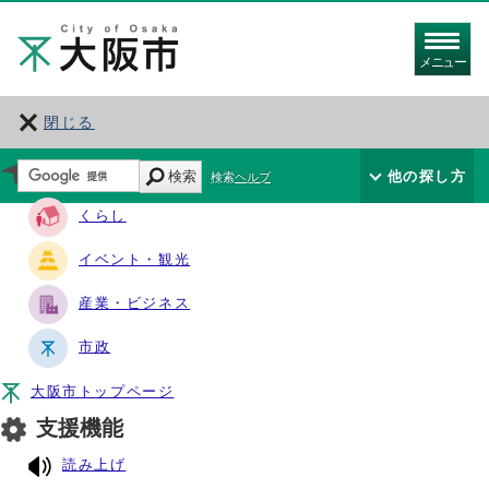
メニュー
閉じる
サイト・ナビ
検索
他の探し方
検索ヘルプ
くらし
イベント・観光
産業・ビジネス
市政
大阪市トップページ
支援機能
読み上げ