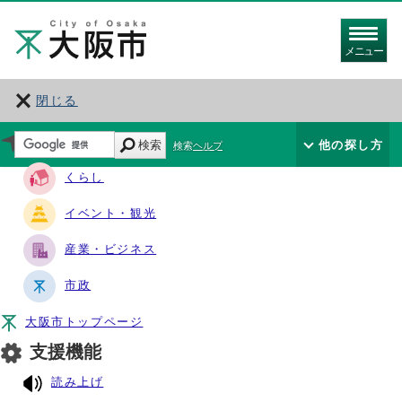
メニュー
閉じる
サイト・ナビ
検索
他の探し方
検索ヘルプ
くらし
イベント・観光
産業・ビジネス
市政
大阪市トップページ
支援機能
読み上げ