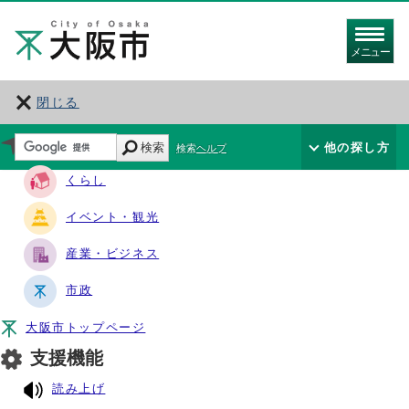
メニュー
閉じる
サイト・ナビ
検索
他の探し方
検索ヘルプ
くらし
イベント・観光
産業・ビジネス
市政
大阪市トップページ
支援機能
読み上げ