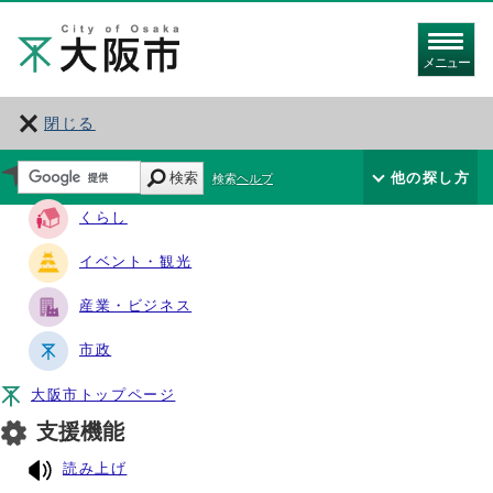
メニュー
閉じる
サイト・ナビ
検索
他の探し方
検索ヘルプ
くらし
イベント・観光
産業・ビジネス
市政
大阪市トップページ
支援機能
読み上げ