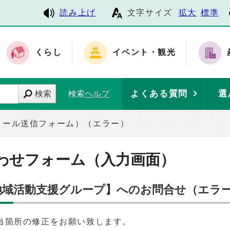
読み上げ
文字サイズ
拡大
標準
くらし
イベント・観光
よくある質問
選
検索
検索ヘルプ
メール送信フォーム）（エラー）
わせフォーム（入力画面）
 地域活動支援グループ】へのお問合せ（エラ
当箇所の修正をお願い致します。