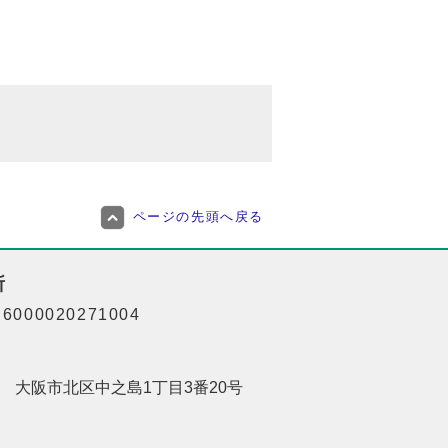
ページの先頭へ戻る
所
000020271004
201 大阪市北区中之島1丁目3番20号