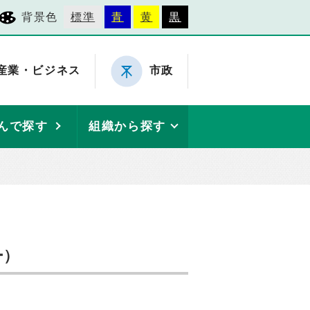
背景色
標準
青
黄
黒
産業・ビジネス
市政
んで探す
組織から探す
ー）