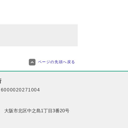
ページの先頭へ戻る
所
000020271004
201 大阪市北区中之島1丁目3番20号