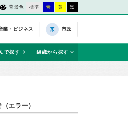
背景色
標準
青
黄
黒
産業・ビジネス
市政
んで探す
組織から探す
せ（エラー）