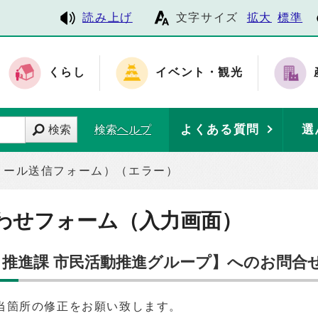
読み上げ
文字サイズ
拡大
標準
くらし
イベント・観光
よくある質問
選
検索
検索ヘルプ
メール送信フォーム）（エラー）
わせフォーム（入力画面）
り推進課 市民活動推進グループ】へのお問合
当箇所の修正をお願い致します。