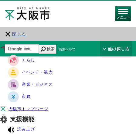
メニュー
閉じる
サイト・ナビ
検索
他の探し方
検索ヘルプ
くらし
イベント・観光
産業・ビジネス
市政
大阪市トップページ
支援機能
読み上げ