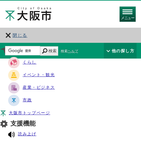
メニュー
閉じる
サイト・ナビ
検索
他の探し方
検索ヘルプ
くらし
イベント・観光
産業・ビジネス
市政
大阪市トップページ
支援機能
読み上げ