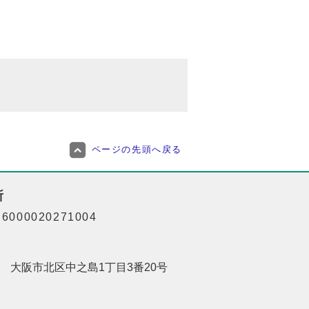
ページの先頭へ戻る
所
000020271004
201 大阪市北区中之島1丁目3番20号