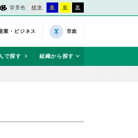
背景色
標準
青
黄
黒
産業・ビジネス
市政
んで探す
組織から探す