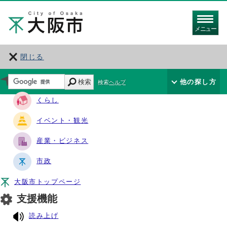
メニュー
閉じる
サイト・ナビ
検索
他の探し方
検索ヘルプ
くらし
イベント・観光
産業・ビジネス
市政
大阪市トップページ
支援機能
読み上げ