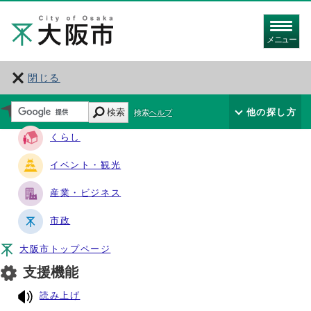
メニュー
閉じる
サイト・ナビ
検索
他の探し方
検索ヘルプ
くらし
イベント・観光
産業・ビジネス
市政
大阪市トップページ
支援機能
読み上げ