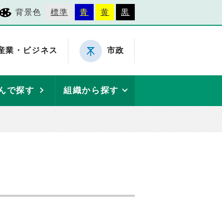
背景色
標準
青
黄
黒
産業・ビジネス
市政
んで探す
組織から探す