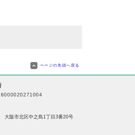
ページの先頭へ戻る
所
000020271004
201 大阪市北区中之島1丁目3番20号