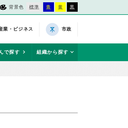
背景色
標準
青
黄
黒
産業・ビジネス
市政
んで探す
組織から探す