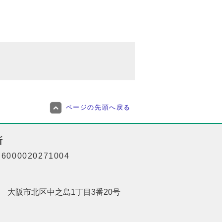
ページの先頭へ戻る
所
000020271004
201 大阪市北区中之島1丁目3番20号