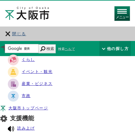
メニュー
閉じる
サイト・ナビ
検索
他の探し方
検索ヘルプ
くらし
イベント・観光
産業・ビジネス
市政
大阪市トップページ
支援機能
読み上げ