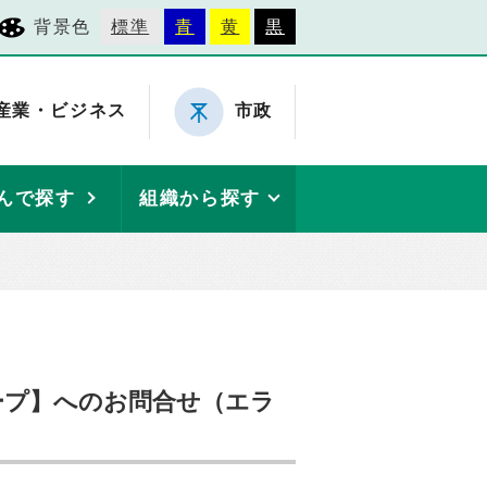
背景色
標準
青
黄
黒
産業・ビジネス
市政
んで探す
組織から探す
ープ】へのお問合せ（エラ