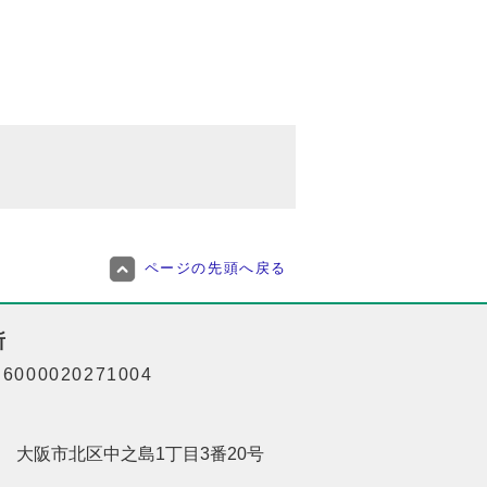
ページの先頭へ戻る
所
000020271004
201 大阪市北区中之島1丁目3番20号