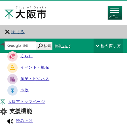
メニュー
閉じる
サイト・ナビ
検索
他の探し方
検索ヘルプ
くらし
イベント・観光
産業・ビジネス
市政
大阪市トップページ
支援機能
読み上げ