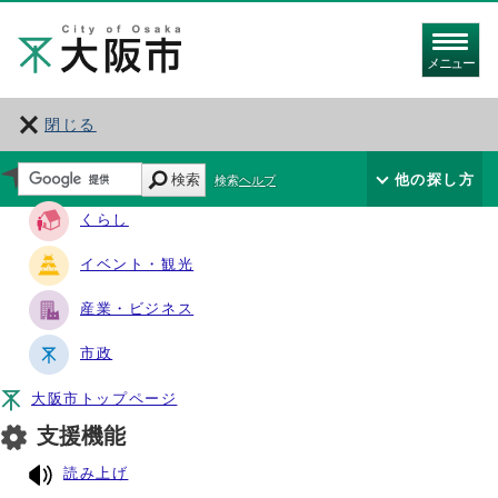
メニュー
閉じる
サイト・ナビ
検索
他の探し方
検索ヘルプ
くらし
イベント・観光
産業・ビジネス
市政
大阪市トップページ
支援機能
読み上げ