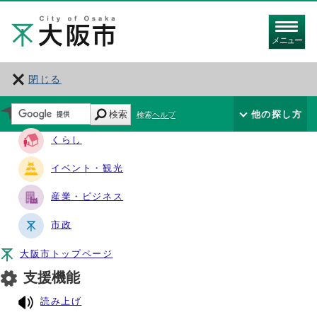
メニュー
閉じる
サイト・ナビ
検索
他の探し方
検索ヘルプ
くらし
イベント・観光
産業・ビジネス
市政
大阪市トップページ
支援機能
読み上げ