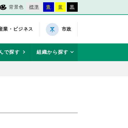
背景色
標準
青
黄
黒
産業・ビジネス
市政
んで探す
組織から探す