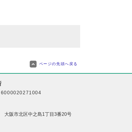
ページの先頭へ戻る
所
000020271004
201 大阪市北区中之島1丁目3番20号